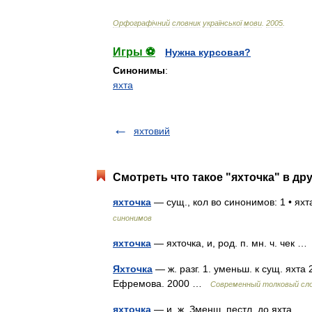
Орфограф
і
чний
словник
української
мови
.
2005
.
Игры ⚽
Нужна курсовая?
Синонимы
:
яхта
яхтовий
Смотреть что такое "яхточка" в др
яхточка
— сущ., кол во синонимов: 1 • ях
синонимов
яхточка
— яхточка, и, род. п. мн. ч. чек 
Яхточка
— ж. разг. 1. уменьш. к сущ. яхта
Ефремова. 2000 …
Современный толковый сло
яхточка
— и, ж. Зменш. пестл. до яхта 