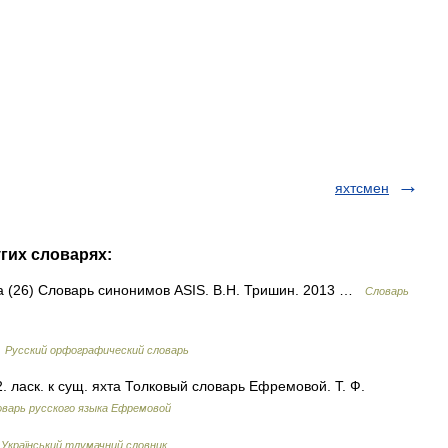
яхтсмен
угих словарях:
та (26) Словарь синонимов ASIS. В.Н. Тришин. 2013 …
Словарь
…
Русский орфографический словарь
 2. ласк. к сущ. яхта Толковый словарь Ефремовой. Т. Ф.
варь русского языка Ефремовой
…
Український тлумачний словник