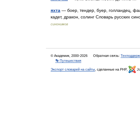
яхта
— боер, тендер, буер, голландец, фал
кадет, дракон, солинг Словарь русских син
синонимов
© Академик, 2000-2026
Обратная связь:
Техподдерж
👣 Путешествия
Экспорт словарей на сайты
, сделанные на PHP,
Jo