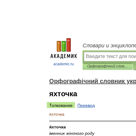
Словари и энциклоп
academic.ru
Орфографічний словник української мови
Орфографічний словник укр
яхточка
Толкование
Перевод
яхточка
————————————————————
я́хточка
і
менник
ж
і
ночого
роду