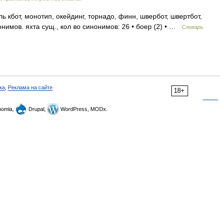
ь кбот, монотип, окейдинг, торнадо, финн, швербот, швертбот,
онимов. яхта сущ., кол во синонимов: 26 • боер (2) • …
Словарь
ка
,
Реклама на сайте
18+
omla,
Drupal,
WordPress, MODx.