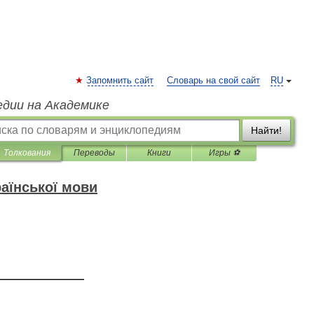
Запомнить сайт
Словарь на свой сайт
RU
едии на Академике
Найти!
Толкования
Переводы
Книги
Игры ⚽
аїнської мови
—————————